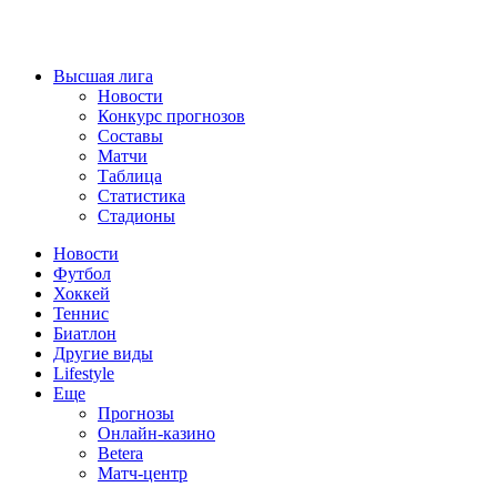
Высшая лига
Новости
Конкурс прогнозов
Составы
Матчи
Таблица
Статистика
Стадионы
Новости
Футбол
Хоккей
Теннис
Биатлон
Другие виды
Lifestyle
Еще
Прогнозы
Онлайн-казино
Betera
Матч-центр