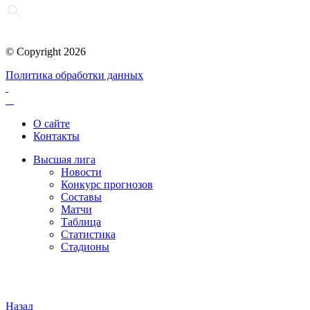
© Copyright 2026
Политика обработки данных
О сайте
Контакты
Высшая лига
Новости
Конкурс прогнозов
Составы
Матчи
Таблица
Статистика
Стадионы
Назад