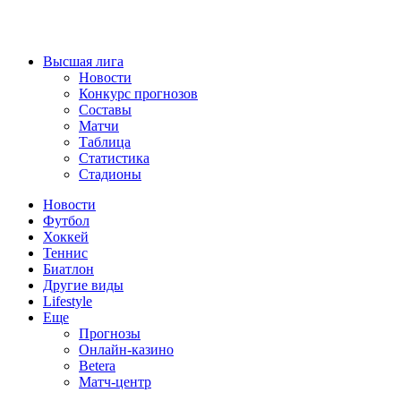
Высшая лига
Новости
Конкурс прогнозов
Составы
Матчи
Таблица
Статистика
Стадионы
Новости
Футбол
Хоккей
Теннис
Биатлон
Другие виды
Lifestyle
Еще
Прогнозы
Онлайн-казино
Betera
Матч-центр