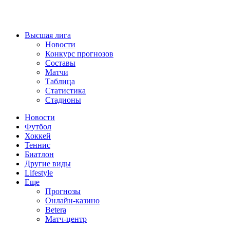
Высшая лига
Новости
Конкурс прогнозов
Составы
Матчи
Таблица
Статистика
Стадионы
Новости
Футбол
Хоккей
Теннис
Биатлон
Другие виды
Lifestyle
Еще
Прогнозы
Онлайн-казино
Betera
Матч-центр