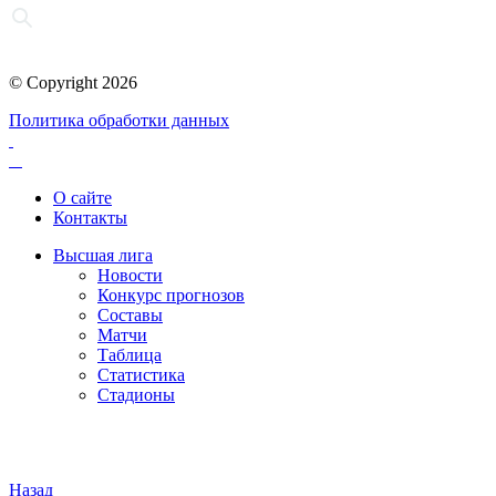
© Copyright 2026
Политика обработки данных
О сайте
Контакты
Высшая лига
Новости
Конкурс прогнозов
Составы
Матчи
Таблица
Статистика
Стадионы
Назад