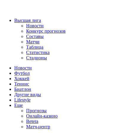
Высшая лига
Новости
Конкурс прогнозов
Составы
Матчи
Таблица
Статистика
Стадионы
Новости
Футбол
Хоккей
Теннис
Биатлон
Другие виды
Lifestyle
Еще
Прогнозы
Онлайн-казино
Betera
Матч-центр