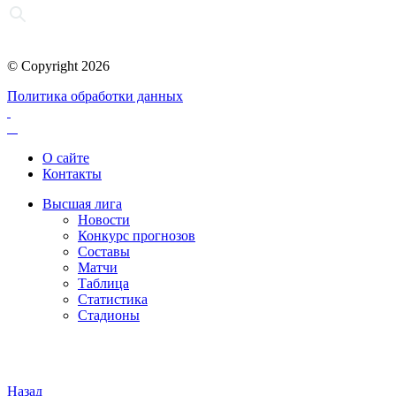
© Copyright 2026
Политика обработки данных
О сайте
Контакты
Высшая лига
Новости
Конкурс прогнозов
Составы
Матчи
Таблица
Статистика
Стадионы
Назад