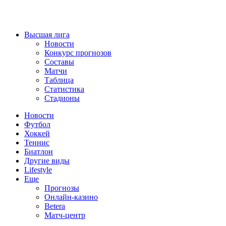
Высшая лига
Новости
Конкурс прогнозов
Составы
Матчи
Таблица
Статистика
Стадионы
Новости
Футбол
Хоккей
Теннис
Биатлон
Другие виды
Lifestyle
Еще
Прогнозы
Онлайн-казино
Betera
Матч-центр