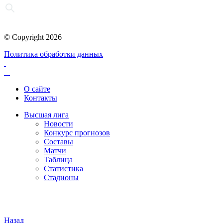
© Copyright 2026
Политика обработки данных
О сайте
Контакты
Высшая лига
Новости
Конкурс прогнозов
Составы
Матчи
Таблица
Статистика
Стадионы
Назад