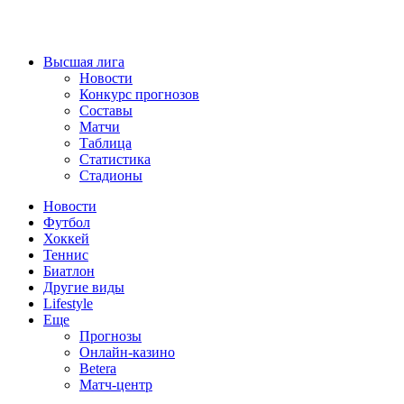
Высшая лига
Новости
Конкурс прогнозов
Составы
Матчи
Таблица
Статистика
Стадионы
Новости
Футбол
Хоккей
Теннис
Биатлон
Другие виды
Lifestyle
Еще
Прогнозы
Онлайн-казино
Betera
Матч-центр