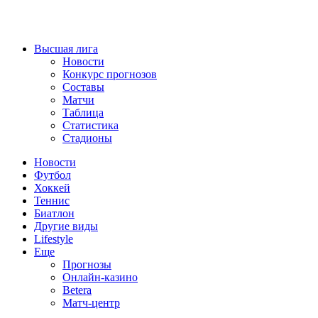
Высшая лига
Новости
Конкурс прогнозов
Составы
Матчи
Таблица
Статистика
Стадионы
Новости
Футбол
Хоккей
Теннис
Биатлон
Другие виды
Lifestyle
Еще
Прогнозы
Онлайн-казино
Betera
Матч-центр