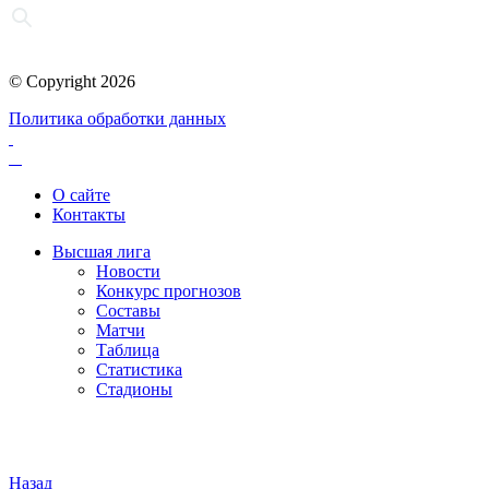
© Copyright 2026
Политика обработки данных
О сайте
Контакты
Высшая лига
Новости
Конкурс прогнозов
Составы
Матчи
Таблица
Статистика
Стадионы
Назад