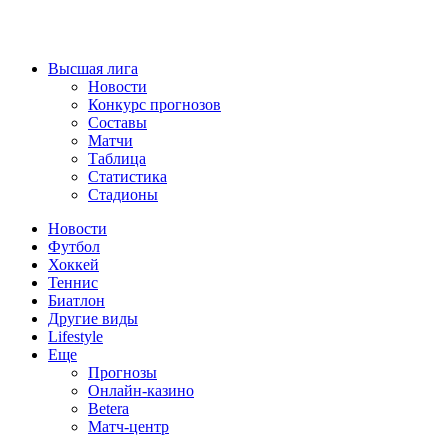
Высшая лига
Новости
Конкурс прогнозов
Составы
Матчи
Таблица
Статистика
Стадионы
Новости
Футбол
Хоккей
Теннис
Биатлон
Другие виды
Lifestyle
Еще
Прогнозы
Онлайн-казино
Betera
Матч-центр