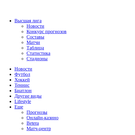
Высшая лига
Новости
Конкурс прогнозов
Составы
Матчи
Таблица
Статистика
Стадионы
Новости
Футбол
Хоккей
Теннис
Биатлон
Другие виды
Lifestyle
Еще
Прогнозы
Онлайн-казино
Betera
Матч-центр