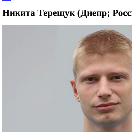
Никита Терещук (Днепр; Росс