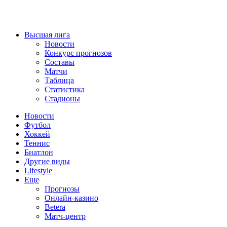
Высшая лига
Новости
Конкурс прогнозов
Составы
Матчи
Таблица
Статистика
Стадионы
Новости
Футбол
Хоккей
Теннис
Биатлон
Другие виды
Lifestyle
Еще
Прогнозы
Онлайн-казино
Betera
Матч-центр