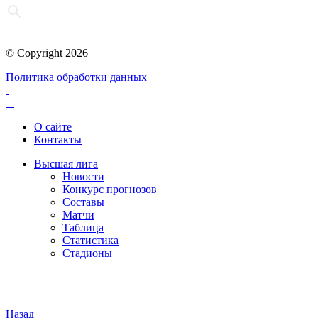
© Copyright 2026
Политика обработки данных
О сайте
Контакты
Высшая лига
Новости
Конкурс прогнозов
Составы
Матчи
Таблица
Статистика
Стадионы
Назад