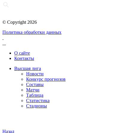
© Copyright 2026
Политика обработки данных
О сайте
Контакты
Высшая лига
Новости
Конкурс прогнозов
Составы
Матчи
Таблица
Статистика
Стадионы
Назад