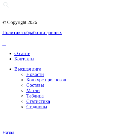
© Copyright 2026
Политика обработки данных
О сайте
Контакты
Высшая лига
Новости
Конкурс прогнозов
Составы
Матчи
Таблица
Статистика
Стадионы
Назад