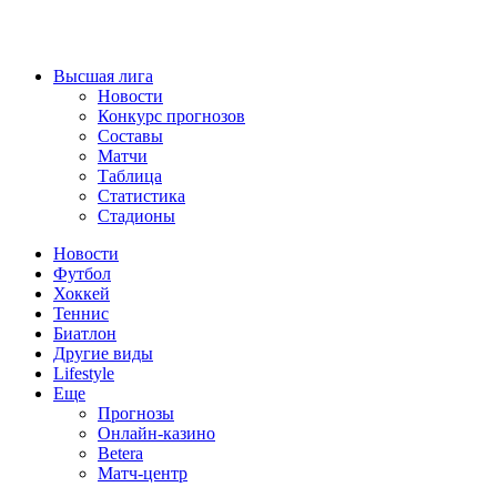
Высшая лига
Новости
Конкурс прогнозов
Составы
Матчи
Таблица
Статистика
Стадионы
Новости
Футбол
Хоккей
Теннис
Биатлон
Другие виды
Lifestyle
Еще
Прогнозы
Онлайн-казино
Betera
Матч-центр