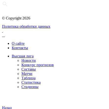
© Copyright 2026
Политика обработки данных
О сайте
Контакты
Высшая лига
Новости
Конкурс прогнозов
Составы
Матчи
Таблица
Статистика
Стадионы
Назад