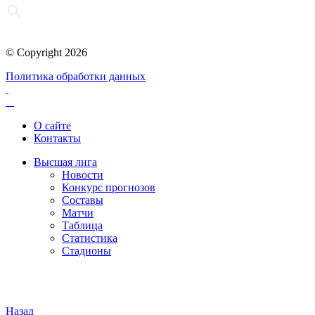
© Copyright 2026
Политика обработки данных
О сайте
Контакты
Высшая лига
Новости
Конкурс прогнозов
Составы
Матчи
Таблица
Статистика
Стадионы
Назад