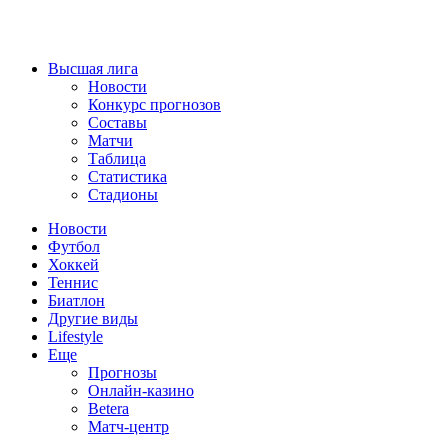
Высшая лига
Новости
Конкурс прогнозов
Составы
Матчи
Таблица
Статистика
Стадионы
Новости
Футбол
Хоккей
Теннис
Биатлон
Другие виды
Lifestyle
Еще
Прогнозы
Онлайн-казино
Betera
Матч-центр