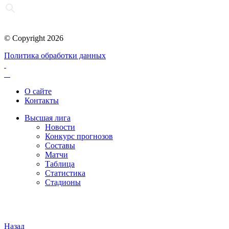
© Copyright 2026
Политика обработки данных
О сайте
Контакты
Высшая лига
Новости
Конкурс прогнозов
Составы
Матчи
Таблица
Статистика
Стадионы
Назад