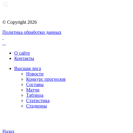
© Copyright 2026
Политика обработки данных
О сайте
Контакты
Высшая лига
Новости
Конкурс прогнозов
Составы
Матчи
Таблица
Статистика
Стадионы
Назад