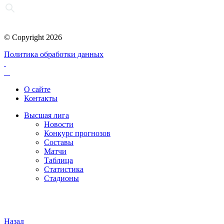
© Copyright 2026
Политика обработки данных
О сайте
Контакты
Высшая лига
Новости
Конкурс прогнозов
Составы
Матчи
Таблица
Статистика
Стадионы
Назад