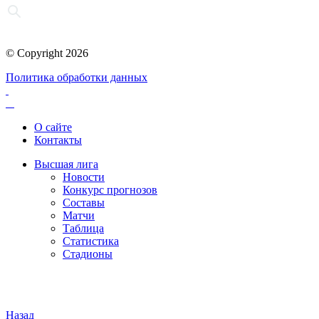
© Copyright 2026
Политика обработки данных
О сайте
Контакты
Высшая лига
Новости
Конкурс прогнозов
Составы
Матчи
Таблица
Статистика
Стадионы
Назад