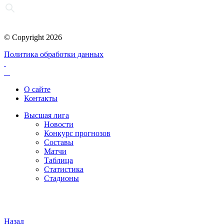
© Copyright 2026
Политика обработки данных
О сайте
Контакты
Высшая лига
Новости
Конкурс прогнозов
Составы
Матчи
Таблица
Статистика
Стадионы
Назад