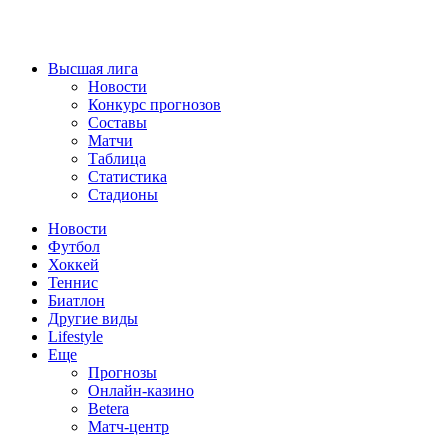
Высшая лига
Новости
Конкурс прогнозов
Составы
Матчи
Таблица
Статистика
Стадионы
Новости
Футбол
Хоккей
Теннис
Биатлон
Другие виды
Lifestyle
Еще
Прогнозы
Онлайн-казино
Betera
Матч-центр