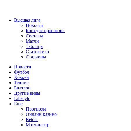
Высшая лига
Новости
Конкурс прогнозов
Составы
Матчи
Таблица
Статистика
Стадионы
Новости
Футбол
Хоккей
Теннис
Биатлон
Другие виды
Lifestyle
Еще
Прогнозы
Онлайн-казино
Betera
Матч-центр