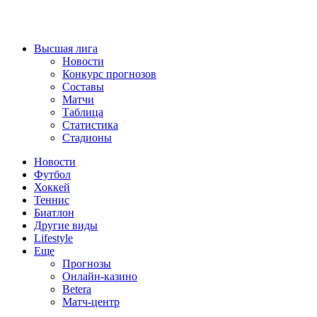
Высшая лига
Новости
Конкурс прогнозов
Составы
Матчи
Таблица
Статистика
Стадионы
Новости
Футбол
Хоккей
Теннис
Биатлон
Другие виды
Lifestyle
Еще
Прогнозы
Онлайн-казино
Betera
Матч-центр