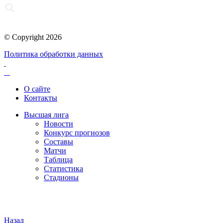
© Copyright 2026
Политика обработки данных
О сайте
Контакты
Высшая лига
Новости
Конкурс прогнозов
Составы
Матчи
Таблица
Статистика
Стадионы
Назад