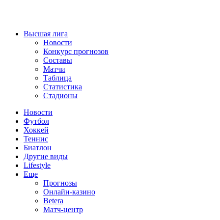
Высшая лига
Новости
Конкурс прогнозов
Составы
Матчи
Таблица
Статистика
Стадионы
Новости
Футбол
Хоккей
Теннис
Биатлон
Другие виды
Lifestyle
Еще
Прогнозы
Онлайн-казино
Betera
Матч-центр