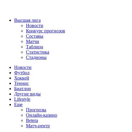
Высшая лига
Новости
Конкурс прогнозов
Составы
Матчи
Таблица
Статистика
Стадионы
Новости
Футбол
Хоккей
Теннис
Биатлон
Другие виды
Lifestyle
Еще
Прогнозы
Онлайн-казино
Betera
Матч-центр