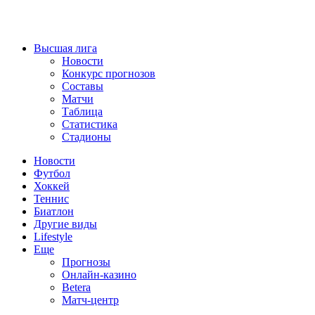
Высшая лига
Новости
Конкурс прогнозов
Составы
Матчи
Таблица
Статистика
Стадионы
Новости
Футбол
Хоккей
Теннис
Биатлон
Другие виды
Lifestyle
Еще
Прогнозы
Онлайн-казино
Betera
Матч-центр