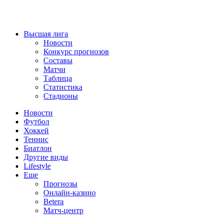
Высшая лига
Новости
Конкурс прогнозов
Составы
Матчи
Таблица
Статистика
Стадионы
Новости
Футбол
Хоккей
Теннис
Биатлон
Другие виды
Lifestyle
Еще
Прогнозы
Онлайн-казино
Betera
Матч-центр