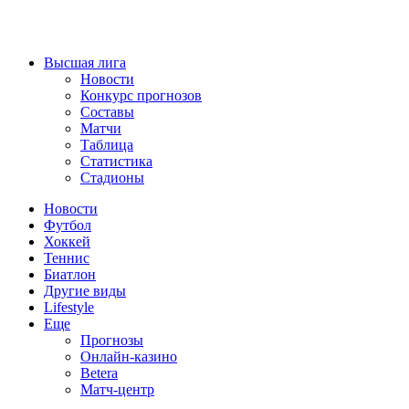
Высшая лига
Новости
Конкурс прогнозов
Составы
Матчи
Таблица
Статистика
Стадионы
Новости
Футбол
Хоккей
Теннис
Биатлон
Другие виды
Lifestyle
Еще
Прогнозы
Онлайн-казино
Betera
Матч-центр