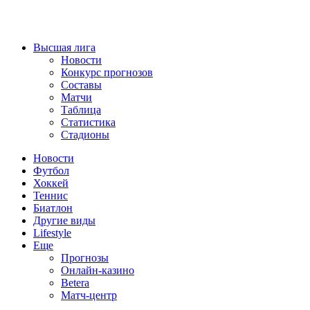
Высшая лига
Новости
Конкурс прогнозов
Составы
Матчи
Таблица
Статистика
Стадионы
Новости
Футбол
Хоккей
Теннис
Биатлон
Другие виды
Lifestyle
Еще
Прогнозы
Онлайн-казино
Betera
Матч-центр