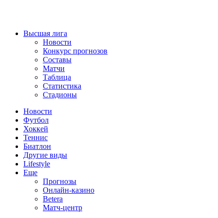
Высшая лига
Новости
Конкурс прогнозов
Составы
Матчи
Таблица
Статистика
Стадионы
Новости
Футбол
Хоккей
Теннис
Биатлон
Другие виды
Lifestyle
Еще
Прогнозы
Онлайн-казино
Betera
Матч-центр