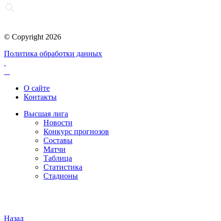
© Copyright 2026
Политика обработки данных
О сайте
Контакты
Высшая лига
Новости
Конкурс прогнозов
Составы
Матчи
Таблица
Статистика
Стадионы
Назад