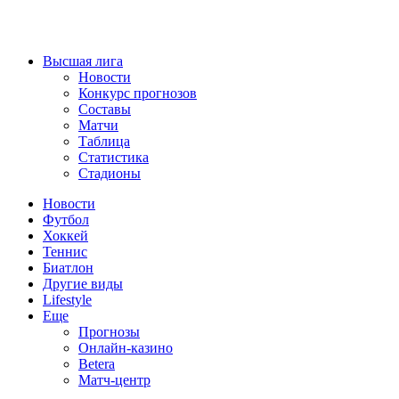
Высшая лига
Новости
Конкурс прогнозов
Составы
Матчи
Таблица
Статистика
Стадионы
Новости
Футбол
Хоккей
Теннис
Биатлон
Другие виды
Lifestyle
Еще
Прогнозы
Онлайн-казино
Betera
Матч-центр