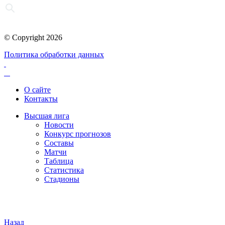
© Copyright 2026
Политика обработки данных
О сайте
Контакты
Высшая лига
Новости
Конкурс прогнозов
Составы
Матчи
Таблица
Статистика
Стадионы
Назад