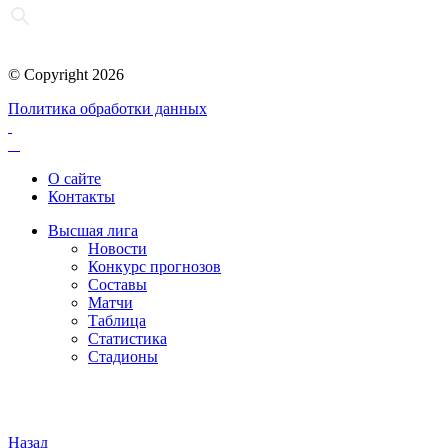
© Copyright 2026
Политика обработки данных
О сайте
Контакты
Высшая лига
Новости
Конкурс прогнозов
Составы
Матчи
Таблица
Статистика
Стадионы
Назад