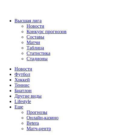
Высшая лига
Новости
Конкурс прогнозов
Составы
Матчи
Таблица
Статистика
Стадионы
Новости
Футбол
Хоккей
Теннис
Биатлон
Другие виды
Lifestyle
Еще
Прогнозы
Онлайн-казино
Betera
Матч-центр