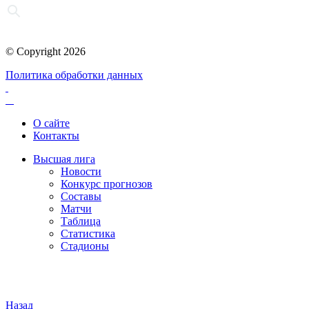
© Copyright 2026
Политика обработки данных
О сайте
Контакты
Высшая лига
Новости
Конкурс прогнозов
Составы
Матчи
Таблица
Статистика
Стадионы
Назад