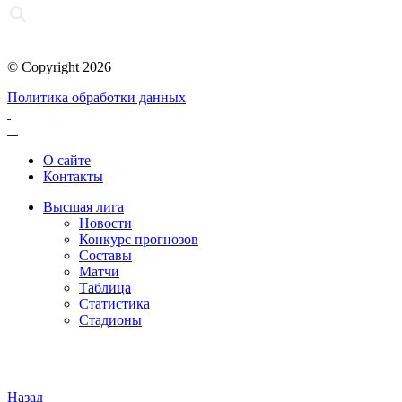
© Copyright 2026
Политика обработки данных
О сайте
Контакты
Высшая лига
Новости
Конкурс прогнозов
Составы
Матчи
Таблица
Статистика
Стадионы
Назад