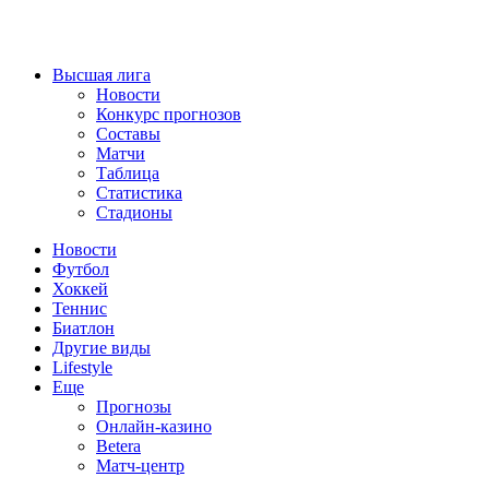
Высшая лига
Новости
Конкурс прогнозов
Составы
Матчи
Таблица
Статистика
Стадионы
Новости
Футбол
Хоккей
Теннис
Биатлон
Другие виды
Lifestyle
Еще
Прогнозы
Онлайн-казино
Betera
Матч-центр