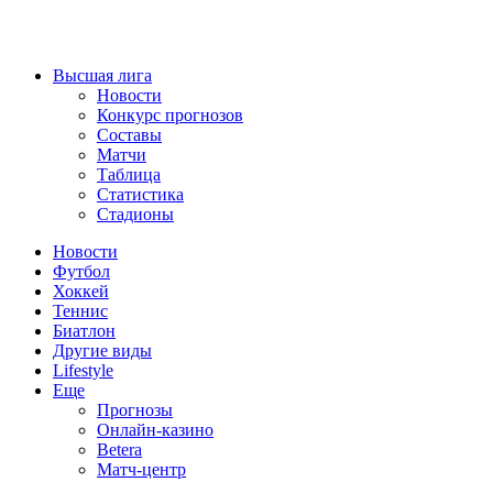
Высшая лига
Новости
Конкурс прогнозов
Составы
Матчи
Таблица
Статистика
Стадионы
Новости
Футбол
Хоккей
Теннис
Биатлон
Другие виды
Lifestyle
Еще
Прогнозы
Онлайн-казино
Betera
Матч-центр