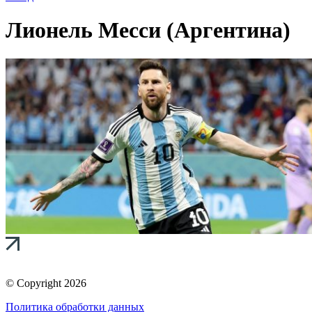
Лионель Месси (Аргентина)
© Copyright 2026
Политика обработки данных