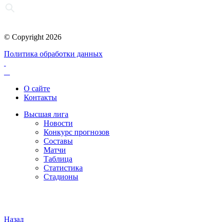
© Copyright 2026
Политика обработки данных
О сайте
Контакты
Высшая лига
Новости
Конкурс прогнозов
Составы
Матчи
Таблица
Статистика
Стадионы
Назад