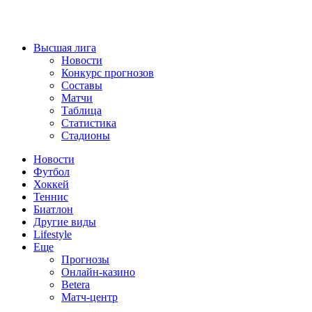
Высшая лига
Новости
Конкурс прогнозов
Составы
Матчи
Таблица
Статистика
Стадионы
Новости
Футбол
Хоккей
Теннис
Биатлон
Другие виды
Lifestyle
Еще
Прогнозы
Онлайн-казино
Betera
Матч-центр