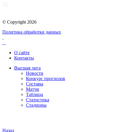
© Copyright 2026
Политика обработки данных
О сайте
Контакты
Высшая лига
Новости
Конкурс прогнозов
Составы
Матчи
Таблица
Статистика
Стадионы
Назад