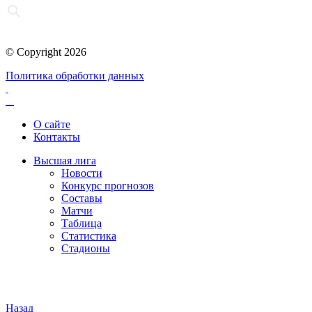
© Copyright 2026
Политика обработки данных
О сайте
Контакты
Высшая лига
Новости
Конкурс прогнозов
Составы
Матчи
Таблица
Статистика
Стадионы
Назад