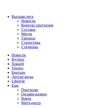
Высшая лига
Новости
Конкурс прогнозов
Составы
Матчи
Таблица
Статистика
Стадионы
Новости
Футбол
Хоккей
Теннис
Биатлон
Другие виды
Lifestyle
Еще
Прогнозы
Онлайн-казино
Betera
Матч-центр