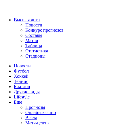
Высшая лига
Новости
Конкурс прогнозов
Составы
Матчи
Таблица
Статистика
Стадионы
Новости
Футбол
Хоккей
Теннис
Биатлон
Другие виды
Lifestyle
Еще
Прогнозы
Онлайн-казино
Betera
Матч-центр