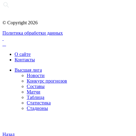
© Copyright 2026
Политика обработки данных
О сайте
Контакты
Высшая лига
Новости
Конкурс прогнозов
Составы
Матчи
Таблица
Статистика
Стадионы
Назад