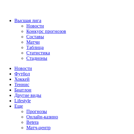
Высшая лига
Новости
Конкурс прогнозов
Составы
Матчи
Таблица
Статистика
Стадионы
Новости
Футбол
Хоккей
Теннис
Биатлон
Другие виды
Lifestyle
Еще
Прогнозы
Онлайн-казино
Betera
Матч-центр