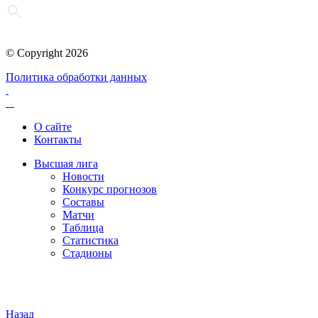
© Copyright 2026
Политика обработки данных
О сайте
Контакты
Высшая лига
Новости
Конкурс прогнозов
Составы
Матчи
Таблица
Статистика
Стадионы
Назад