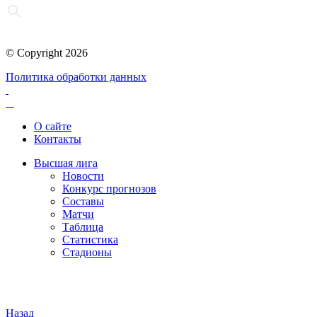
© Copyright 2026
Политика обработки данных
О сайте
Контакты
Высшая лига
Новости
Конкурс прогнозов
Составы
Матчи
Таблица
Статистика
Стадионы
Назад