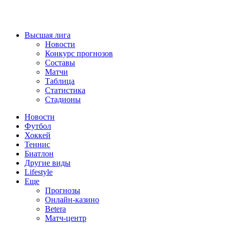
Высшая лига
Новости
Конкурс прогнозов
Составы
Матчи
Таблица
Статистика
Стадионы
Новости
Футбол
Хоккей
Теннис
Биатлон
Другие виды
Lifestyle
Еще
Прогнозы
Онлайн-казино
Betera
Матч-центр