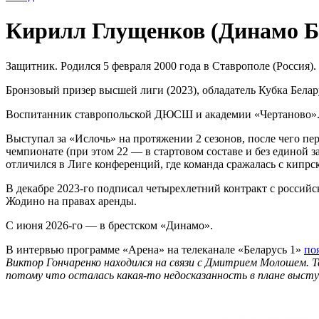
Кирилл Глущенков (Динамо Бр
Защитник. Родился 5 февраля 2000 года в Ставрополе (Россия).
Бронзовый призер высшей лиги (2023), обладатель Кубка Белару
Воспитанник ставропольской ДЮСШ и академии «Чертаново». Н
Выступал за «Ислочь» на протяжении 2 сезонов, после чего п
чемпионате (при этом 22 — в стартовом составе и без единой 
отличился в Лиге конференций, где команда сражалась с кипрск
В декабре 2023-го подписал четырехлетний контракт с российс
Жодино на правах аренды.
С июня 2026-го — в брестском «Динамо».
В интервью программе «Арена» на телеканале «Беларусь 1»
по
Виктор Гончаренко находился на связи с Дмитрием Молошем. Та
потому что осталась какая-то недосказанность в плане выступ